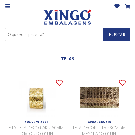
BUSCAR
TELAS
8007227913771
7898500402515
FITA TELA DECOR AKU 60MM
TELA DECOR JUTA 53CM 5M
20M OURO 01UN
MESCLADO 01UN