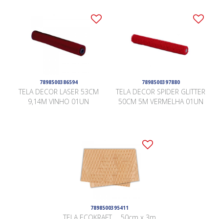
7898500386594
7898500397880
TELA DECOR LASER 53CM
TELA DECOR SPIDER GLITTER
9,14M VINHO 01UN
50CM 5M VERMELHA 01UN
7898500395411
TELA ECOKRAFT . . 50cm x 3m