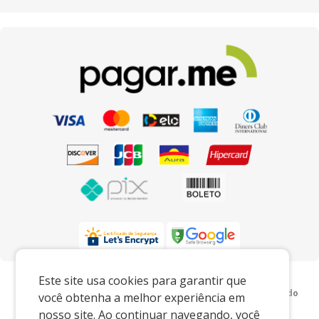
Preços e condições exclusivos para o
Este site usa cookies para garantir que
www.xingoembalagens.com.br e para o televendas, podendo
você obtenha a melhor experiência em
sofrer alterações sem prévia notiﬁcação.
nosso site. Ao continuar navegando, você