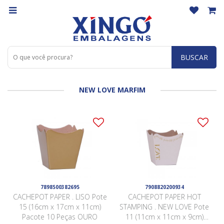
BUSCAR
NEW LOVE MARFIM
7898500382695
7908820200934
CACHEPOT PAPER . LISO Pote
CACHEPOT PAPER HOT
15 (16cm x 17cm x 11cm)
STAMPING . NEW LOVE Pote
Pacote 10 Peças OURO
11 (11cm x 11cm x 9cm)