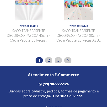
7898500404137
7898500396340
SACO TRANSPARENTE
SACO TRANSPARENTE
DECORADO PÁSCOA 45cm x
DECORADO PÁSCOA 80cm x
59cm Pacote 50 Peças .
89cm Pacote 25 Peças AZUL
1
2
3
>
Atendimento E-Commerce
(19) 98772-5126
Dúvidas sobre cadastro, pedidos, formas de pagamento e
prazo de entrega?
Tire suas dúvidas.