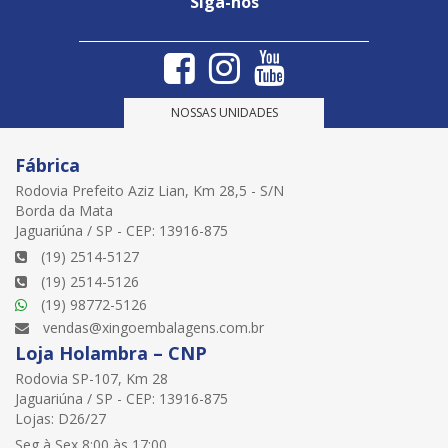
Siga-nos
NOSSAS UNIDADES
Fábrica
Rodovia Prefeito Aziz Lian, Km 28,5 - S/N
Borda da Mata
Jaguariúna / SP - CEP: 13916-875
(19) 2514-5127
(19) 2514-5126
(19) 98772-5126
vendas@xingoembalagens.com.br
Loja Holambra – CNP
Rodovia SP-107, Km 28
Jaguariúna / SP - CEP: 13916-875
Lojas: D26/27
Seg à Sex 8:00 às 17:00