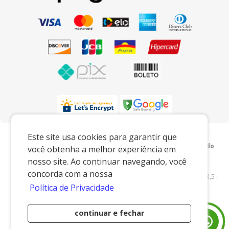
Preços e condições exclusivos para o
Este site usa cookies para garantir que
www.xingoembalagens.com.br e para o televendas, podendo
você obtenha a melhor experiência em
sofrer alterações sem prévia notiﬁcação.
nosso site. Ao continuar navegando, você
Xingó Embalagens
|
62.438.429/0001-12
|
concorda com a nossa
www.xingoembalagens.com.br
| Rodovia Prefeito Aziz Lian, Km 28,5 -
Política de Privacidade
s/n - Borda da Mata - Jaguariúna/SP - 13916-875 - E-mail:
vendas@xingoembalagens.com.br
continuar e fechar
Desenvolvido por