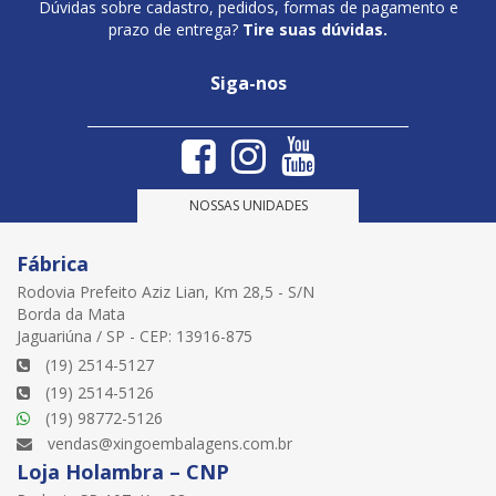
Dúvidas sobre cadastro, pedidos, formas de pagamento e
prazo de entrega?
Tire suas dúvidas.
Siga-nos
NOSSAS UNIDADES
Fábrica
Rodovia Prefeito Aziz Lian, Km 28,5 - S/N
Borda da Mata
Jaguariúna / SP - CEP: 13916-875
(19) 2514-5127
(19) 2514-5126
(19) 98772-5126
vendas@xingoembalagens.com.br
Loja Holambra – CNP