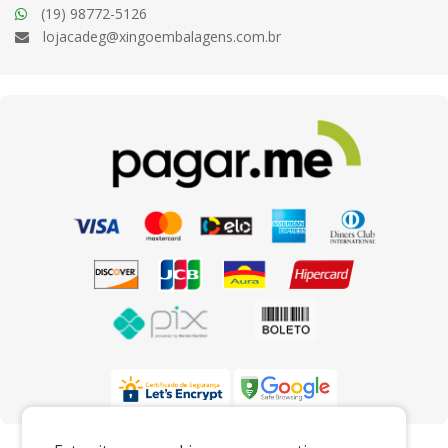
(19) 98772-5126
lojacadeg@xingoembalagens.com.br