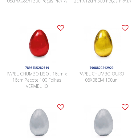
08cmX08cm 300 Peças PRATA
12cmX12cm 300 Peças PRATA
7898535282519
7908820212920
PAPEL CHUMBO LISO . 16cm x
PAPEL CHUMBO OURO
16cm Pacote 100 Folhas
08X08CM 100un
VERMELHO