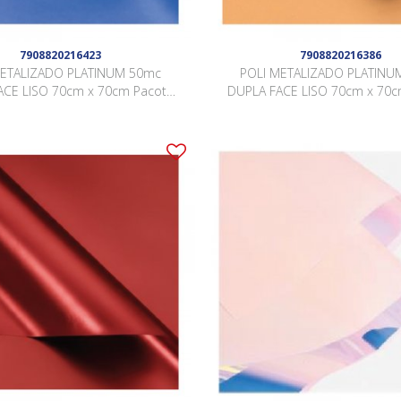
7908820216423
7908820216386
METALIZADO PLATINUM 50mc
POLI METALIZADO PLATINU
ACE LISO 70cm x 70cm Pacote
DUPLA FACE LISO 70cm x 70c
olhas AZUL / AZUL JCZ007
20 Folhas BRONZE / BRONZE