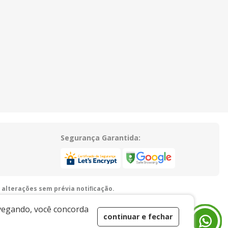
Segurança Garantida:
 alterações sem prévia notiﬁcação.
guariúna/SP - 13916-875 - E-mail:
vendas@xingoembalagens.com.br
avegando, você concorda
continuar e fechar