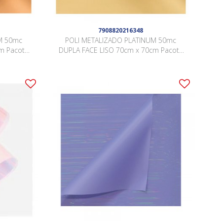
7908820216348
M 50mc
POLI METALIZADO PLATINUM 50mc
m Pacote
DUPLA FACE LISO 70cm x 70cm Pacote
 JCZ008
20 Folhas OURO / OURO JCZ001