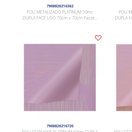
7908820216362
POLI METALIZADO PLATINUM 50mc
POLI 
DUPLA FACE LISO 70cm x 70cm Pacote
DUPLA F
20 Folhas ROSÊ GOLD / ROSÊ GOLD
20 Fo
JCZ003
7908820216720
POLI STARLIGHT PLATINUM 50mc DUPLA
POLI STA