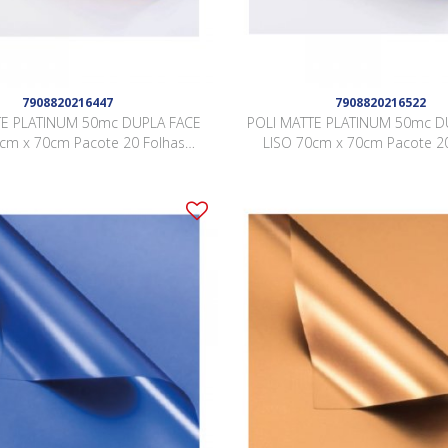
7908820216447
7908820216522
TE PLATINUM 50mc DUPLA FACE
POLI MATTE PLATINUM 50mc D
0cm x 70cm Pacote 20 Folhas
LISO 70cm x 70cm Pacote 20
LÓTUS / OURO LJSY001
PRETO / OURO LJSY00