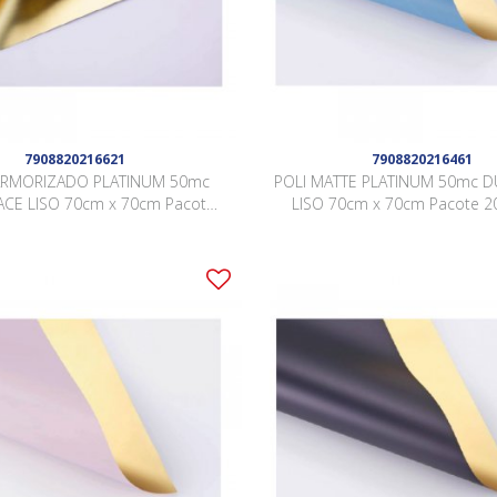
7908820216621
7908820216461
ÁRMORIZADO PLATINUM 50mc
POLI MATTE PLATINUM 50mc D
ACE LISO 70cm x 70cm Pacote
LISO 70cm x 70cm Pacote 20
lhas PRETO / OURO DSCJ010
AZUL CARIBE / OURO LJS