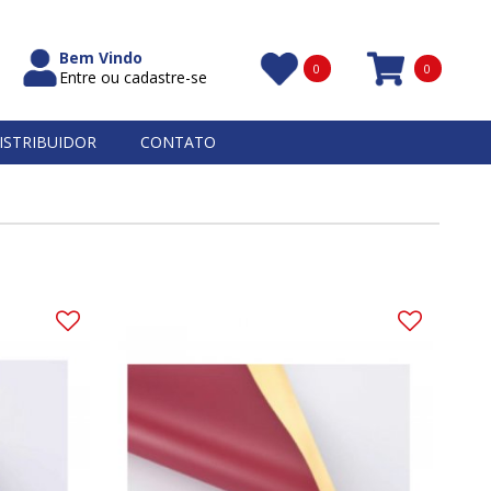
Bem Vindo
0
0
Entre ou cadastre-se
Itens
ISTRIBUIDOR
CONTATO