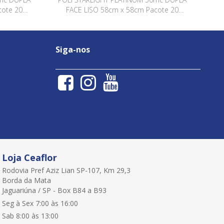
cote 20
FACE LISO 58cm x 58cm Pacote 20
A QUARTZ
Folhas VERDE / VERDE QSWL003
Siga-nos
Loja Ceaflor
Rodovia Pref Aziz Lian SP-107, Km 29,3
Borda da Mata
Jaguariúna / SP - Box B84 a B93
Seg à Sex 7:00 às 16:00
Sab 8:00 às 13:00