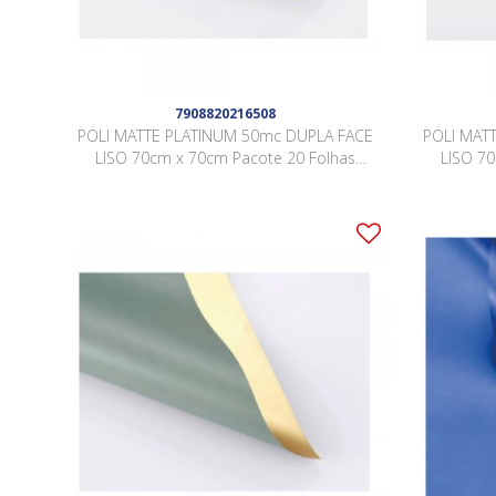
7908820216508
POLI MATTE PLATINUM 50mc DUPLA FACE
POLI MAT
LISO 70cm x 70cm Pacote 20 Folhas
LISO 7
BRANCO / OURO LJSY007