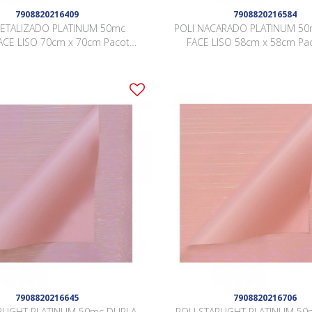
7908820216409
7908820216584
METALIZADO PLATINUM 50mc
POLI NACARADO PLATINUM 50
ACE LISO 70cm x 70cm Pacote
FACE LISO 58cm x 58cm Pa
lhas VERMELHO / VERMELHO
Folhas ROSA / IRIDESCENTE
JCZ012
7908820216645
7908820216706
RLIGHT PLATINUM 50mc DUPLA
POLI STARLIGHT PLATINUM 5