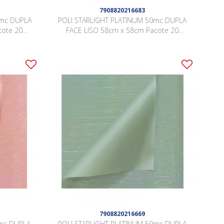
7908820216683
mc DUPLA
POLI STARLIGHT PLATINUM 50mc DUPLA
cote 20
FACE LISO 58cm x 58cm Pacote 20
 ZZJM001
Folhas AZUL / AZUL QSWL004
7908820216669
0mc DUPLA
POLI STARLIGHT PLATINUM 50mc DUPLA