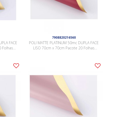
7908820216560
UPLA FACE
POLI MATTE PLATINUM 50mc DUPLA FACE
 Folhas
LISO 70cm x 70cm Pacote 20 Folhas
Y003
BORGONHA / OURO LJSY010