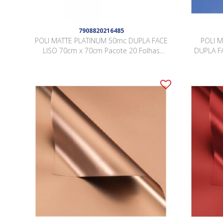
7908820216485
POLI MATTE PLATINUM 50mc DUPLA FACE
POLI 
LISO 70cm x 70cm Pacote 20 Folhas
DUPLA F
VERDE SÁLVIA / OURO LJSY005
20 F