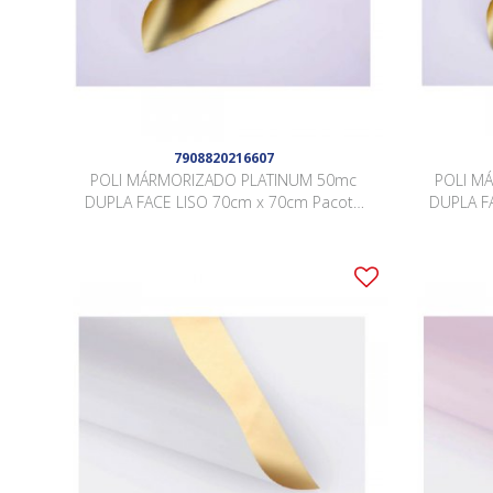
7908820216607
POLI MÁRMORIZADO PLATINUM 50mc
POLI M
DUPLA FACE LISO 70cm x 70cm Pacote
DUPLA F
20 Folhas BRANCO / OURO DSCJ002
20 Fo