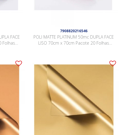
7908820216546
UPLA FACE
POLI MATTE PLATINUM 50mc DUPLA FACE
 Folhas
LISO 70cm x 70cm Pacote 20 Folhas
8
ROSA QUARTZ / OURO LJSY009