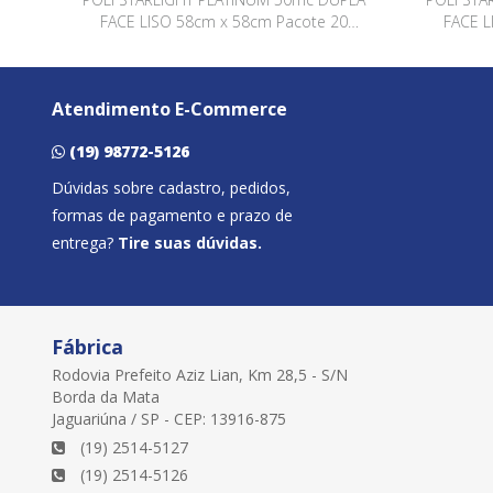
FACE LISO 58cm x 58cm Pacote 20
FACE L
Folhas LAVANDA / LAVANDA QSWL006
Fol
Atendimento E-Commerce
(19) 98772-5126
Dúvidas sobre cadastro, pedidos,
formas de pagamento e prazo de
entrega?
Tire suas dúvidas.
Fábrica
Rodovia Prefeito Aziz Lian, Km 28,5 - S/N
Borda da Mata
Jaguariúna / SP - CEP: 13916-875
(19) 2514-5127
(19) 2514-5126