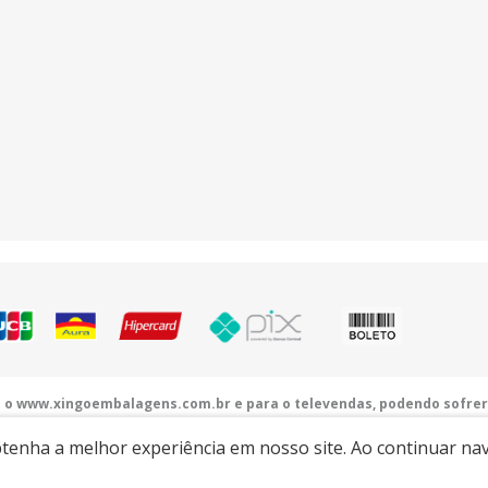
a o www.xingoembalagens.com.br e para o televendas, podendo sofrer
alagens.com.br
| Rodovia Prefeito Aziz Lian, Km 28,5 - s/n - Borda da Mata - Ja
obtenha a melhor experiência em nosso site. Ao continuar n
Desenvolvido por