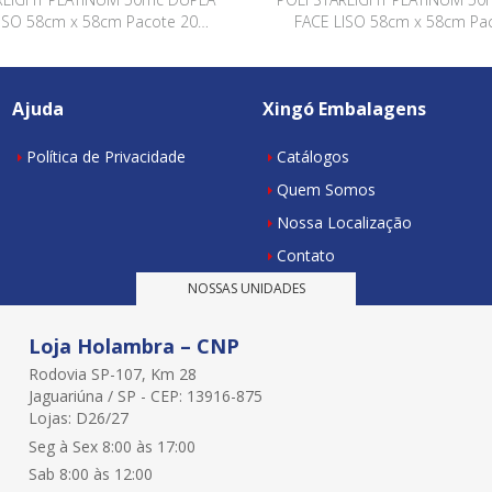
ISO 58cm x 58cm Pacote 20
FACE LISO 58cm x 58cm Pa
has ROSA / ROSA QSWL002
Folhas ROSA QUARTZ / ROS
QSWL005
Ajuda
Xingó Embalagens
Política de Privacidade
Catálogos
Quem Somos
Nossa Localização
Contato
NOSSAS UNIDADES
Loja Holambra – CNP
Rodovia SP-107, Km 28
Jaguariúna / SP - CEP: 13916-875
Lojas: D26/27
Seg à Sex 8:00 às 17:00
Sab 8:00 às 12:00