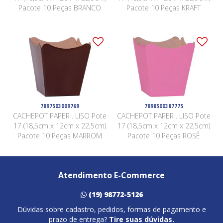
Pacote 10 Peças BRANCO
Pacote 10 Peças KRAFT
7897503009769
7898500387775
CACHEPOT PAPER . LISO Pote
CACHEPOT PAPER . LISO Pote
17 (18,5cm x 12cm x 22,5cm)
17 (18,5cm x 12cm x 22,5cm)
Pacote 10 Peças MARROM
Pacote 10 Peças ROSÊ
Atendimento E-Commerce
(19) 98772-5126
Dúvidas sobre cadastro, pedidos, formas de pagamento e
prazo de entrega?
Tire suas dúvidas.