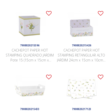
10 Peças .
10 Peças .
7908820215396
7908820215426
CACHEPOT PAPER HOT
CACHEPOT PAPER HOT
STAMPING QUADRADO JARDIM
STAMPING RETANGULAR ALTO
Pote 15 (15cm x 15cm x
JARDIM 24cm x 15cm x 10cm x
15cm) Pacote 10 Peças .
17cm Pacote 5 Peças .
7908820215433
7908820217123