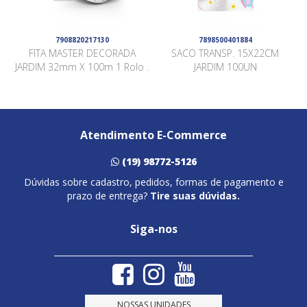
7908820217130
7898500401884
FITA MASTER DECORADA
SACO TRANSP. 15X22CM
JARDIM 32mm X 100m 1 Rolo .
JARDIM 100UN
Atendimento E-Commerce
(19) 98772-5126
Dúvidas sobre cadastro, pedidos, formas de pagamento e
prazo de entrega?
Tire suas dúvidas.
Siga-nos
NOSSAS UNIDADES