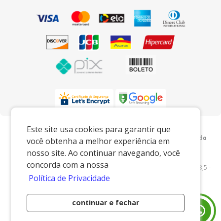
Preços e condições exclusivos para o
Este site usa cookies para garantir que
www.xingoembalagens.com.br e para o televendas, podendo
você obtenha a melhor experiência em
sofrer alterações sem prévia notiﬁcação.
nosso site. Ao continuar navegando, você
Xingó Embalagens
|
62.438.429/0001-12
|
concorda com a nossa
www.xingoembalagens.com.br
| Rodovia Prefeito Aziz Lian, Km 28,5 -
Política de Privacidade
s/n - Borda da Mata - Jaguariúna/SP - 13916-875 - E-mail:
vendas@xingoembalagens.com.br
continuar e fechar
Desenvolvido por