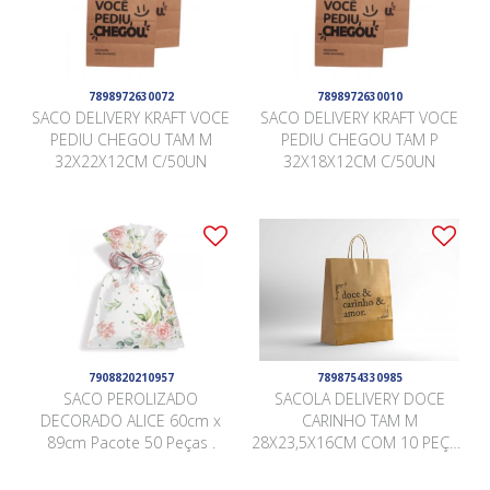
7898972630072
7898972630010
SACO DELIVERY KRAFT VOCE
SACO DELIVERY KRAFT VOCE
PEDIU CHEGOU TAM M
PEDIU CHEGOU TAM P
32X22X12CM C/50UN
32X18X12CM C/50UN
7908820210957
7898754330985
SACO PEROLIZADO
SACOLA DELIVERY DOCE
DECORADO ALICE 60cm x
CARINHO TAM M
89cm Pacote 50 Peças .
28X23,5X16CM COM 10 PEÇAS
KRAFT