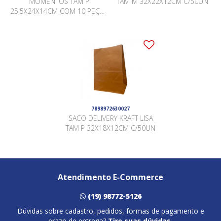
MOMENTOS TAM P
TAM M 32X22X12CM C/50UN
25,5X24X14CM COM 10 PEÇAS
KRAFT
7898972630027
SACO DELIVERY KRAFT LISA
TAM P 32X18X12CM C/50UN
Atendimento E-Commerce
(19) 98772-5126
Dúvidas sobre cadastro, pedidos, formas de pagamento e
prazo de entrega?
Tire suas dúvidas.