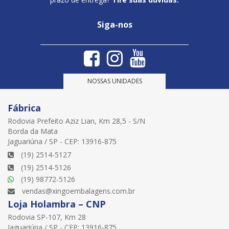
Siga-nos
NOSSAS UNIDADES
Fábrica
Rodovia Prefeito Aziz Lian, Km 28,5 - S/N
Borda da Mata
Jaguariúna / SP - CEP: 13916-875
(19) 2514-5127
(19) 2514-5126
(19) 98772-5126
vendas@xingoembalagens.com.br
Loja Holambra – CNP
Rodovia SP-107, Km 28
Jaguariúna / SP - CEP: 13916-875