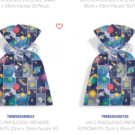
 x 59cm Pacote 50 Peças .
45cm x 59cm Pacote 50 Pe
7898500389823
7898500390720
O PEROLIZADO PRESENTE
SACO PEROLIZADO PRES
UTA 20cm x 29cm Pacote 50
ASTRONAUTA 25cm x 35cm P
Peças .
Peças .