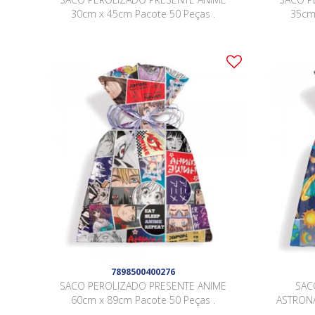
30cm x 45cm Pacote 50 Peças .
35cm
7898500400276
SACO PEROLIZADO PRESENTE ANIME
SAC
60cm x 89cm Pacote 50 Peças .
ASTRONA