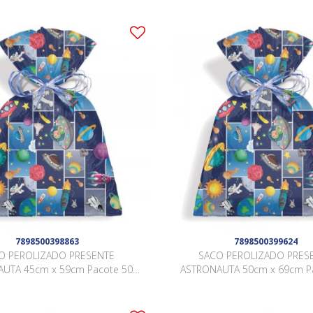
7898500398863
7898500399624
O PEROLIZADO PRESENTE
SACO PEROLIZADO PRES
UTA 45cm x 59cm Pacote 50
ASTRONAUTA 50cm x 69cm P
Peças .
Peças .