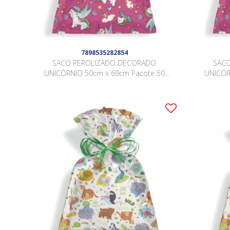
7898535282854
SACO PEROLIZADO DECORADO
SAC
UNICÓRNIO 50cm x 69cm Pacote 50
UNICÓR
Peças .