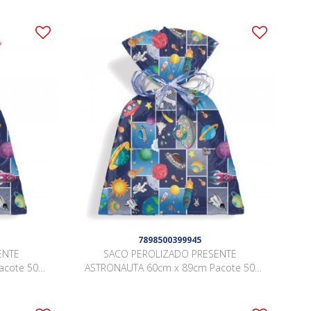
7898500399945
ENTE
SACO PEROLIZADO PRESENTE
acote 50
ASTRONAUTA 60cm x 89cm Pacote 50
Peças .