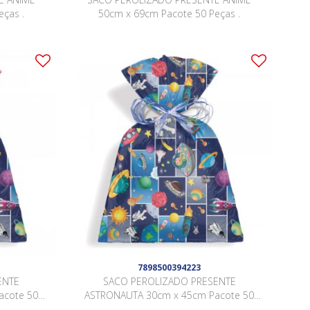
ças .
50cm x 69cm Pacote 50 Peças .
7898500394223
ENTE
SACO PEROLIZADO PRESENTE
acote 50
ASTRONAUTA 30cm x 45cm Pacote 50
Peças .