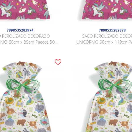
7898535283974
7898535282878
O PEROLIZADO DECORADO
SACO PEROLIZADO DECO
NIO 60cm x 89cm Pacote 50
UNICÓRNIO 90cm x 119cm P
Peças .
Peças .