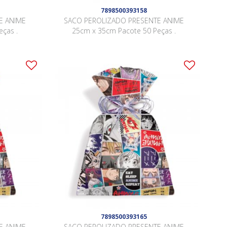
7898500393158
E ANIME
SACO PEROLIZADO PRESENTE ANIME
ças .
25cm x 35cm Pacote 50 Peças .
7898500393165
E ANIME
SACO PEROLIZADO PRESENTE ANIME