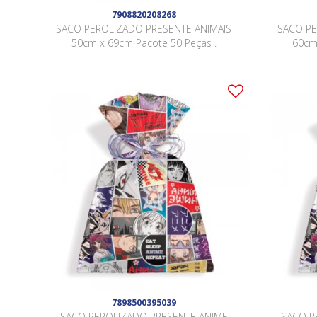
7908820208268
SACO PEROLIZADO PRESENTE ANIMAIS
SACO PE
50cm x 69cm Pacote 50 Peças .
60cm
7898500395039
SACO PEROLIZADO PRESENTE ANIME
SACO P