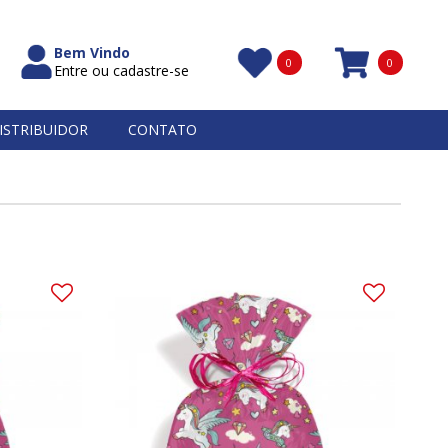
Bem Vindo
0
0
Entre ou cadastre-se
Itens
ISTRIBUIDOR
CONTATO