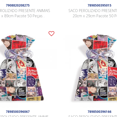
7908820208275
7898500395015
ROLIZADO PRESENTE ANIMAIS
SACO PEROLIZADO PRESENT
 x 89cm Pacote 50 Peças .
20cm x 29cm Pacote 50 Pe
7898500396067
7898500396166
EROLIZADO PRESENTE ANIME
SACO PEROLIZADO PRESENT