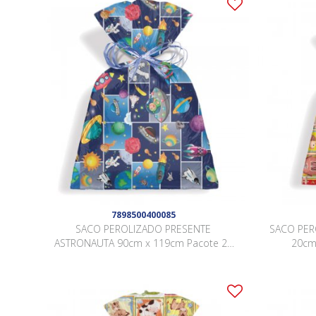
7898500400085
SACO PEROLIZADO PRESENTE
SACO PER
ASTRONAUTA 90cm x 119cm Pacote 25
20cm
Peças .