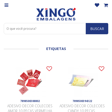
BUSCAR
ETIQUETAS
7898500388802
7898500394322
ADESIVO DECOR COLECOES
ADESIVO DECOR COLECOES
AMOR 10 PEÇAS VERMELHA
CANDY 10 PEÇAS .