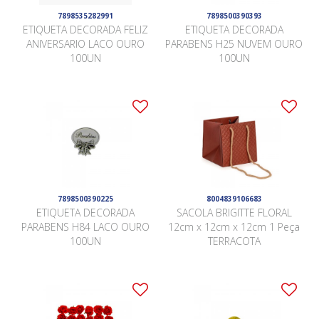
7898535282991
7898500390393
ETIQUETA DECORADA FELIZ
ETIQUETA DECORADA
ANIVERSARIO LACO OURO
PARABENS H25 NUVEM OURO
100UN
100UN
7898500390225
8004839106683
ETIQUETA DECORADA
SACOLA BRIGITTE FLORAL
PARABENS H84 LACO OURO
12cm x 12cm x 12cm 1 Peça
100UN
TERRACOTA