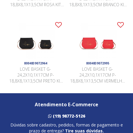
18,8X8,1X13,5CM ROSA KIT
18,8X8,1X13,5CM BRANCO KIT
COM 02UN
COM 02UN
8004839072964
8004839072995
LOVE BASKET G-
LOVE BASKET G-
24,2X10,1X17CM P-
24,2X10,1X17CM P-
18,8X8,1X13,5CM PRETO KIT
18,8X8,1X13,5CM VERMELHO
COM 02UN
KIT COM 02UN
Atendimento E-Commerce
(19) 98772-5126
Dúvidas sobre cadastro, pedidos, formas de pagamento e
prazo de entrega?
Tire suas dúvidas.