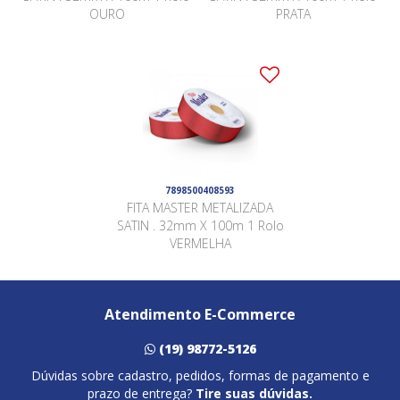
OURO
PRATA
7898500408593
FITA MASTER METALIZADA
SATIN . 32mm X 100m 1 Rolo
VERMELHA
Atendimento E-Commerce
(19) 98772-5126
Dúvidas sobre cadastro, pedidos, formas de pagamento e
prazo de entrega?
Tire suas dúvidas.