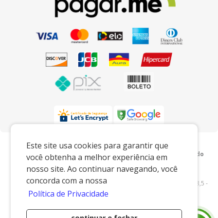
Preços e condições exclusivos para o
Este site usa cookies para garantir que
www.xingoembalagens.com.br e para o televendas, podendo
você obtenha a melhor experiência em
sofrer alterações sem prévia notiﬁcação.
nosso site. Ao continuar navegando, você
Xingó Embalagens
|
62.438.429/0001-12
|
concorda com a nossa
www.xingoembalagens.com.br
| Rodovia Prefeito Aziz Lian, Km 28,5 -
Política de Privacidade
s/n - Borda da Mata - Jaguariúna/SP - 13916-875 - E-mail:
vendas@xingoembalagens.com.br
continuar e fechar