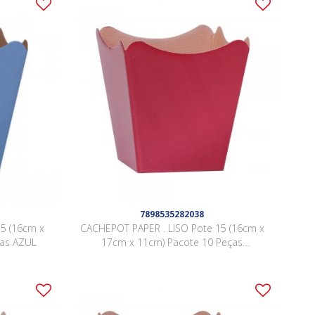
7898535282038
5 (16cm x
CACHEPOT PAPER . LISO Pote 15 (16cm x
ças AZUL
17cm x 11cm) Pacote 10 Peças
BORGONHA