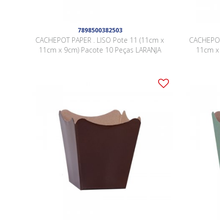
7898500382503
CACHEPOT PAPER . LISO Pote 11 (11cm x
CACHEPOT
11cm x 9cm) Pacote 10 Peças LARANJA
11cm x