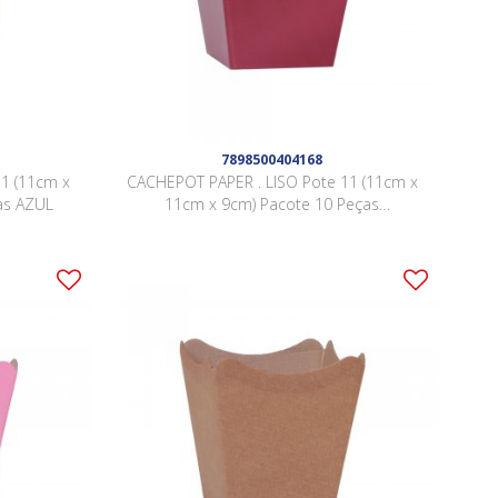
7898500404168
1 (11cm x
CACHEPOT PAPER . LISO Pote 11 (11cm x
as AZUL
11cm x 9cm) Pacote 10 Peças
BORGONHA