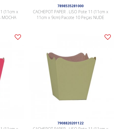
7898535281000
1 (11cm x
CACHEPOT PAPER . LISO Pote 11 (11cm x
as MOCHA
11cm x 9cm) Pacote 10 Peças NUDE
7908820201122
1 (11cm x
CACHEPOT PAPER . LISO Pote 11 (11cm x