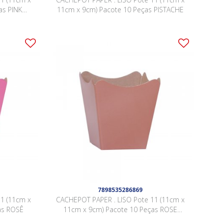
as PINK
11cm x 9cm) Pacote 10 Peças PISTACHE
7898535286869
1 (11cm x
CACHEPOT PAPER . LISO Pote 11 (11cm x
as ROSÊ
11cm x 9cm) Pacote 10 Peças ROSE
GOLD