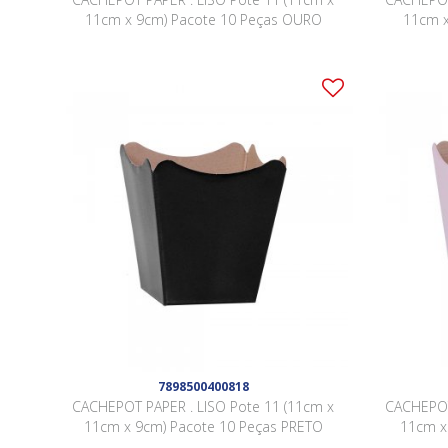
11cm x 9cm) Pacote 10 Peças OURO
11cm x
7898500400818
CACHEPOT PAPER . LISO Pote 11 (11cm x
CACHEPOT
11cm x 9cm) Pacote 10 Peças PRETO
11cm x