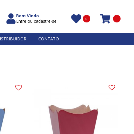
Bem Vindo
0
0
Entre ou cadastre-se
Itens
ISTRIBUIDOR
CONTATO