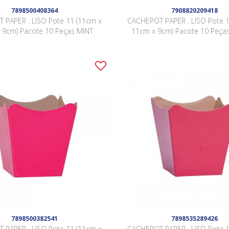
7898500408364
7908820209418
 PAPER . LISO Pote 11 (11cm x
CACHEPOT PAPER . LISO Pote 1
 9cm) Pacote 10 Peças MINT
11cm x 9cm) Pacote 10 Peç
7898500382541
7898535289426
 PAPER . LISO Pote 11 (11cm x
CACHEPOT PAPER . LISO Pote 1