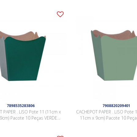
7898535283806
7908820209401
 PAPER . LISO Pote 11 (11cm x
CACHEPOT PAPER . LISO Pote 1
9cm) Pacote 10 Peças VERDE
11cm x 9cm) Pacote 10 Peç
ESCURO
SÁLVIA