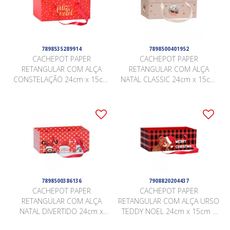
7898535289914
7898500401952
CACHEPOT PAPER
CACHEPOT PAPER
RETANGULAR COM ALÇA
RETANGULAR COM ALÇA
CONSTELAÇÃO 24cm x 15cm
NATAL CLASSIC 24cm x 15cm
x 10cm Pacote 5 Peças .
x 10cm Pacote 5 Peças .
7898500386136
7908820204437
CACHEPOT PAPER
CACHEPOT PAPER
RETANGULAR COM ALÇA
RETANGULAR COM ALÇA URSO
NATAL DIVERTIDO 24cm x
TEDDY NOEL 24cm x 15cm x
15cm x 10cm Pacote 5 Peças .
10cm Pacote 5 Peças .