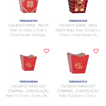
7898500407091
7908820204420
CACHEPOT PAPER . TRICOT
CACHEPOT PAPER . URSO
Pote 15 (16cm x 17cm x
TEDDY NOEL Pote 15 (16cm x
11cm) Pacote 10 Peças .
17cm x 11cm) Pacote 10
Peças .
7898500408906
7898500407336
CACHEPOT PAPER HOT
CACHEPOT PAPER HOT
STAMPING . CONSTELAÇÃO
STAMPING . CONSTELAÇÃO
Pote 11 (11cm x 11cm x 9cm)
Pote 15 (16cm x 17cm x
Pacote 10 Peças .
11cm) Pacote 10 Peças .