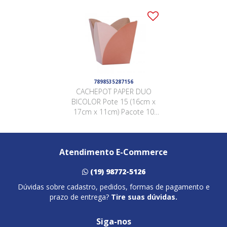
7898535287156
CACHEPOT PAPER DUO
BICOLOR Pote 15 (16cm x
17cm x 11cm) Pacote 10
Peças NUDE / NUDE
Atendimento E-Commerce
(19) 98772-5126
Dúvidas sobre cadastro, pedidos, formas de pagamento e
prazo de entrega?
Tire suas dúvidas.
Siga-nos