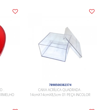
7898500382374
O .
CAIXA ACRÍLICA QUADRADA .
VERMELHO
14cmX14cmX8,5cm 01 PEÇA INCOLOR