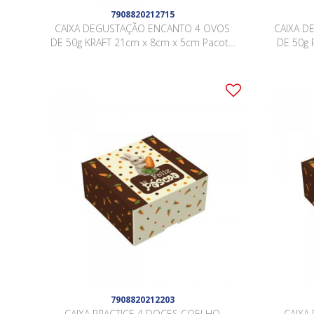
7908820212715
CAIXA DEGUSTAÇÃO ENCANTO 4 OVOS
CAIXA D
DE 50g KRAFT 21cm x 8cm x 5cm Pacote
DE 50g 
10 Peças .
7908820212203
CAIXA PRACTICE 4 DOCES COELHO
CAIXA