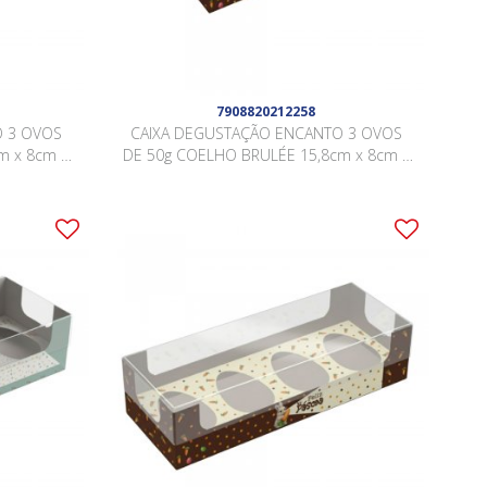
7908820212258
O 3 OVOS
CAIXA DEGUSTAÇÃO ENCANTO 3 OVOS
m x 8cm x
DE 50g COELHO BRULÉE 15,8cm x 8cm x
 .
3,5cm Pacote 10 Peças .