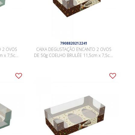
7908820212241
O 2 OVOS
CAIXA DEGUSTAÇÃO ENCANTO 2 OVOS
m x 7,5cm
DE 50g COELHO BRULÉE 11,5cm x 7,5cm
 .
x 5cm Pacote 10 Peças .