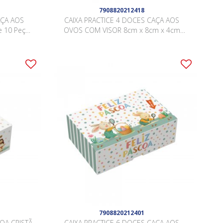
7908820212418
AÇA AOS
CAIXA PRACTICE 4 DOCES CAÇA AOS
 10 Peças
OVOS COM VISOR 8cm x 8cm x 4cm
Pacote 10 Peças .
7908820212401
OA CRISTÃ
CAIXA PRACTICE 6 DOCES CAÇA AOS