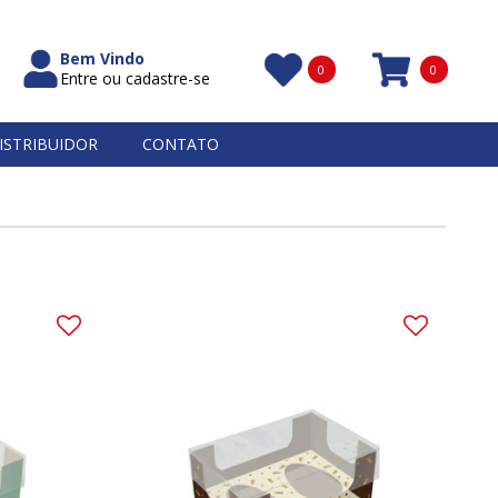
Bem Vindo
0
0
Entre ou cadastre-se
Itens
ISTRIBUIDOR
CONTATO