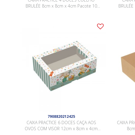
BRULÉE 8cm x 8cm x 4cm Pacote 10
BRULÉE 
Peças .
7908820212425
CAIXA PRACTICE 6 DOCES CAÇA AOS
CAIXA PR
OVOS COM VISOR 12cm x 8cm x 4cm
8cm
Pacote 10 Peças .