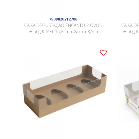
7908820212708
CAIXA DEGUSTAÇÃO ENCANTO 3 OVOS
CAIXA D
DE 50g KRAFT 15,8cm x 8cm x 3,5cm
DE 50g P
Pacote 10 Peças .
3