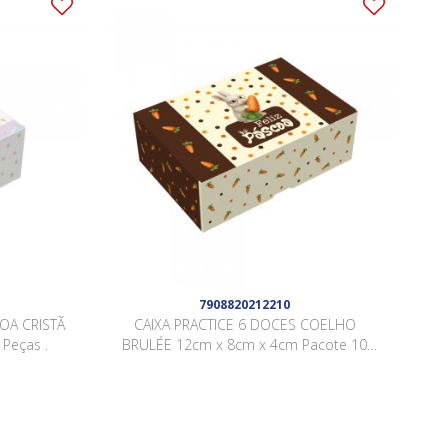
7908820212210
OA CRISTÃ
CAIXA PRACTICE 6 DOCES COELHO
Peças .
BRULÉE 12cm x 8cm x 4cm Pacote 10
Peças .