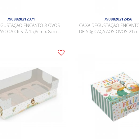
7908820212371
7908820212456
EGUSTAÇÃO ENCANTO 3 OVOS
CAIXA DEGUSTAÇÃO ENCANT
ÁSCOA CRISTÃ 15,8cm x 8cm x
DE 50g CAÇA AOS OVOS 21cm
,5cm Pacote 10 Peças .
5cm Pacote 10 Peças 