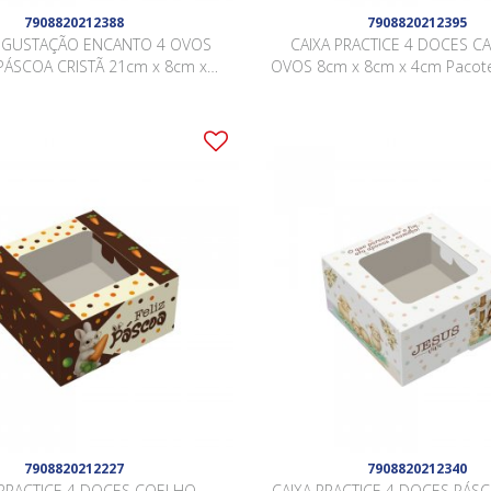
7908820212388
7908820212395
EGUSTAÇÃO ENCANTO 4 OVOS
CAIXA PRACTICE 4 DOCES C
PÁSCOA CRISTÃ 21cm x 8cm x
OVOS 8cm x 8cm x 4cm Pacote
5cm Pacote 10 Peças .
.
7908820212227
7908820212340
 PRACTICE 4 DOCES COELHO
CAIXA PRACTICE 4 DOCES PÁSC