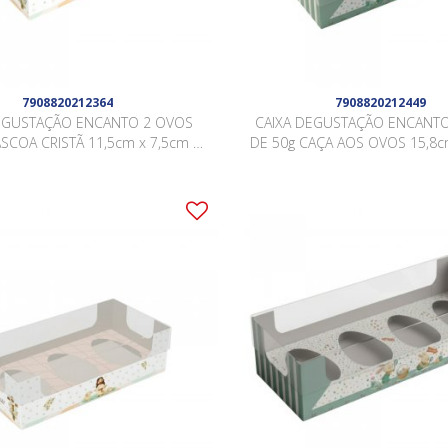
7908820212364
7908820212449
EGUSTAÇÃO ENCANTO 2 OVOS
CAIXA DEGUSTAÇÃO ENCANT
SCOA CRISTÃ 11,5cm x 7,5cm x
DE 50g CAÇA AOS OVOS 15,8c
5cm Pacote 10 Peças .
3,5cm Pacote 10 Peças