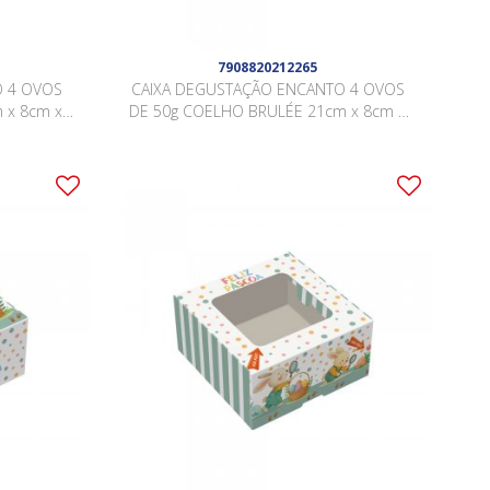
7908820212265
O 4 OVOS
CAIXA DEGUSTAÇÃO ENCANTO 4 OVOS
 x 8cm x
DE 50g COELHO BRULÉE 21cm x 8cm x
.
5cm Pacote 10 Peças .