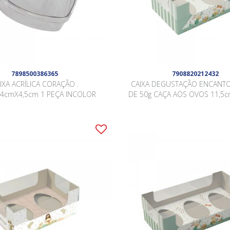
7898500386365
7908820212432
IXA ACRÍLICA CORAÇÃO .
CAIXA DEGUSTAÇÃO ENCANT
4cmX4,5cm 1 PEÇA INCOLOR
DE 50g CAÇA AOS OVOS 11,5c
x 5cm Pacote 10 Peças