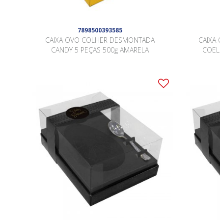
7898500393585
CAIXA OVO COLHER DESMONTADA
CAIXA
CANDY 5 PEÇAS 500g AMARELA
COELH