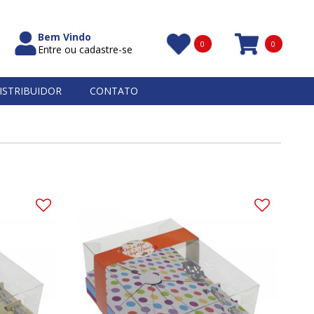
Bem Vindo
0
0
Entre ou cadastre-se
Itens
ISTRIBUIDOR
CONTATO