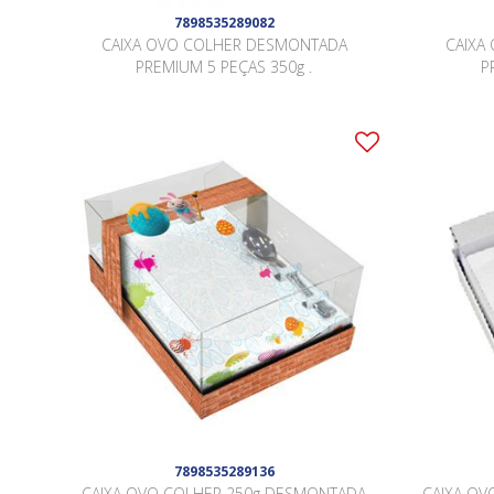
7898535289082
CAIXA OVO COLHER DESMONTADA
CAIXA
PREMIUM 5 PEÇAS 350g .
P
7898535289136
CAIXA OVO COLHER 250g DESMONTADA
CAIXA OV