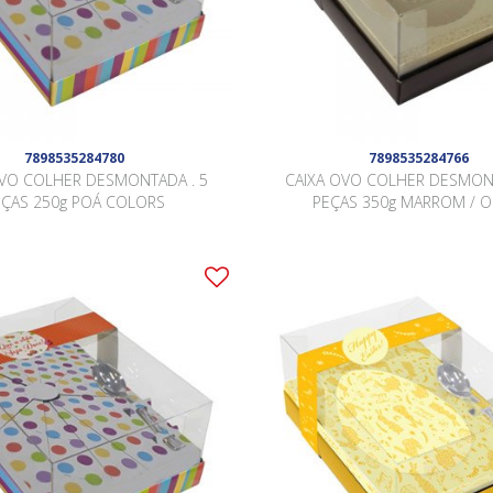
7898535284780
7898535284766
OVO COLHER DESMONTADA . 5
CAIXA OVO COLHER DESMONT
EÇAS 250g POÁ COLORS
PEÇAS 350g MARROM / 