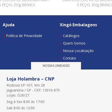
5 PEÇAS 250g BRANCA
5 PEÇAS 350g BRANC
Ajuda
Xingó Embalagens
Política de Privacidade
Catálogos
Quem Somos
Nossa Localização
Contato
NOSSAS UNIDADES
Loja Holambra – CNP
Rodovia SP-107, Km 28
Jaguariúna / SP - CEP: 13916-875
Lojas: D26/27
Seg à Sex 8:00 às 17:00
Sab 8:00 às 12:00