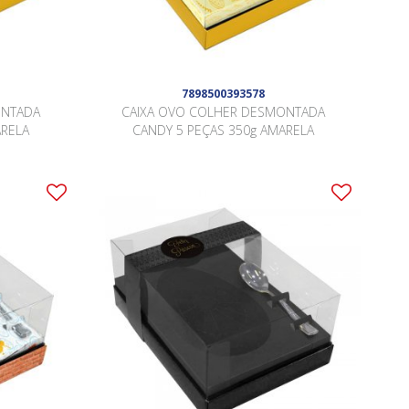
7898500393578
ONTADA
CAIXA OVO COLHER DESMONTADA
ARELA
CANDY 5 PEÇAS 350g AMARELA