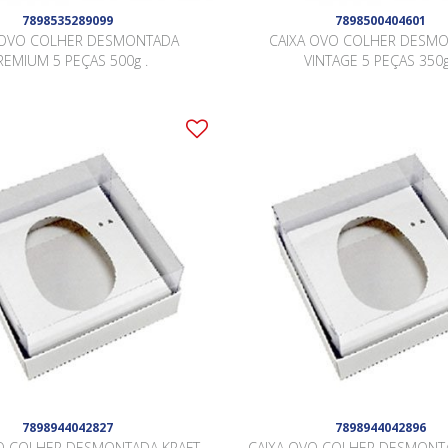
7898535289099
7898500404601
 OVO COLHER DESMONTADA
CAIXA OVO COLHER DESM
REMIUM 5 PEÇAS 500g .
VINTAGE 5 PEÇAS 350g
7898944042827
7898944042896
O COLHER DESMONTADA KRAFT
CAIXA OVO COLHER DESMONT