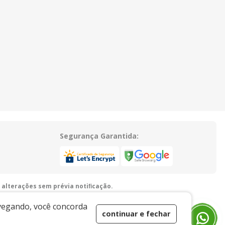
Segurança Garantida:
 alterações sem prévia notiﬁcação.
guariúna/SP - 13916-875 - E-mail:
vendas@xingoembalagens.com.br
avegando, você concorda
continuar e fechar