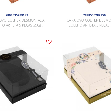
7898535289143
7898535289150
 OVO COLHER DESMONTADA
CAIXA OVO COLHER DESM
O ARTISTA 5 PEÇAS 350g .
COELHO ARTISTA 5 PEÇAS 