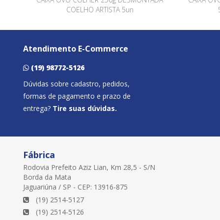
COELHO ARTISTA 5un
Atendimento E-Commerce
(19) 98772-5126
Dúvidas sobre cadastro, pedidos,
formas de pagamento e prazo de
entrega?
Tire suas dúvidas.
Fábrica
Rodovia Prefeito Aziz Lian, Km 28,5 - S/N
Borda da Mata
Jaguariúna / SP - CEP: 13916-875
(19) 2514-5127
(19) 2514-5126