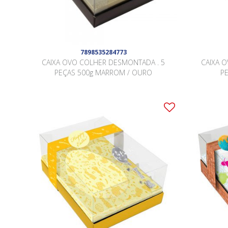
7898535284773
CAIXA OVO COLHER DESMONTADA . 5
CAIXA 
PEÇAS 500g MARROM / OURO
P