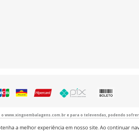
a o www.xingoembalagens.com.br e para o televendas, podendo sofrer
alagens.com.br
| Rodovia Prefeito Aziz Lian, Km 28,5 - s/n - Borda da Mata - Ja
obtenha a melhor experiência em nosso site. Ao continuar n
Desenvolvido por