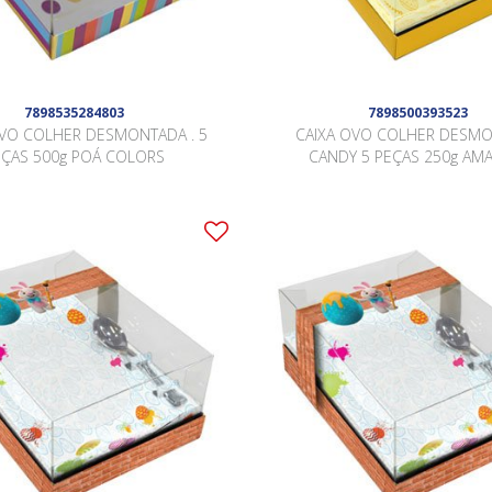
7898535284803
7898500393523
OVO COLHER DESMONTADA . 5
CAIXA OVO COLHER DESM
EÇAS 500g POÁ COLORS
CANDY 5 PEÇAS 250g AM