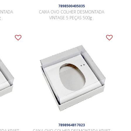
7898500405035
ONTADA
CAIXA OVO COLHER DESMONTADA
 .
VINTAGE 5 PEÇAS 500g .
7898964817023
ADA KRAFT
CAIXA OVO COLHER DESMONTADA KRAFT