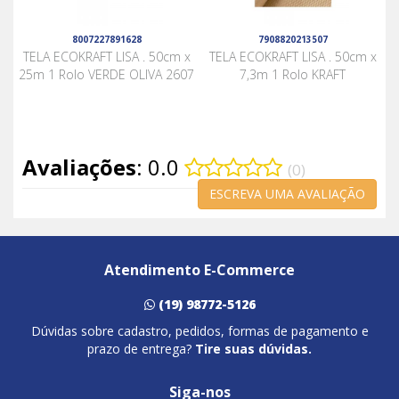
8007227891628
7908820213507
TELA ECOKRAFT LISA . 50cm x
TELA ECOKRAFT LISA . 50cm x
25m 1 Rolo VERDE OLIVA 2607
7,3m 1 Rolo KRAFT
Avaliações
: 0.0
(0)
ESCREVA UMA AVALIAÇÃO
Atendimento E-Commerce
(19) 98772-5126
Dúvidas sobre cadastro, pedidos, formas de pagamento e
prazo de entrega?
Tire suas dúvidas.
Siga-nos