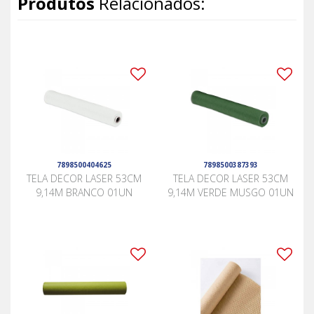
Produtos
Relacionados:
7898500404625
7898500387393
TELA DECOR LASER 53CM
TELA DECOR LASER 53CM
9,14M BRANCO 01UN
9,14M VERDE MUSGO 01UN