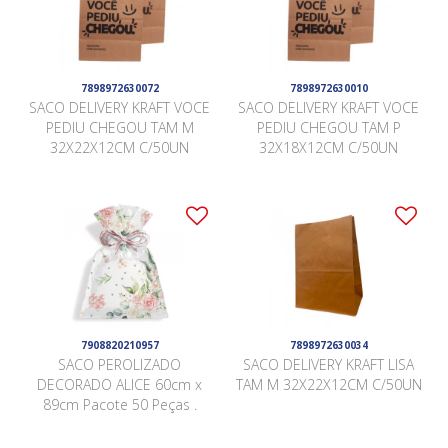
7898972630072
7898972630010
SACO DELIVERY KRAFT VOCE
SACO DELIVERY KRAFT VOCE
PEDIU CHEGOU TAM M
PEDIU CHEGOU TAM P
32X22X12CM C/50UN
32X18X12CM C/50UN
7908820210957
7898972630034
SACO PEROLIZADO
SACO DELIVERY KRAFT LISA
DECORADO ALICE 60cm x
TAM M 32X22X12CM C/50UN
89cm Pacote 50 Peças .