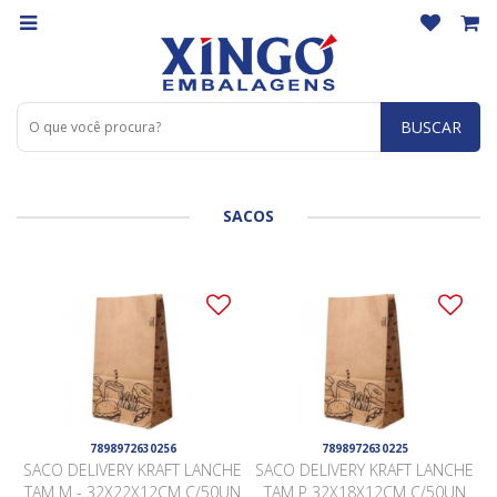
BUSCAR
SACOS
7898972630256
7898972630225
SACO DELIVERY KRAFT LANCHE
SACO DELIVERY KRAFT LANCHE
TAM M - 32X22X12CM C/50UN
TAM P 32X18X12CM C/50UN