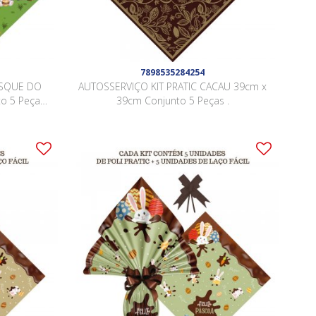
7898535284254
OSQUE DO
AUTOSSERVIÇO KIT PRATIC CACAU 39cm x
o 5 Peças
39cm Conjunto 5 Peças .