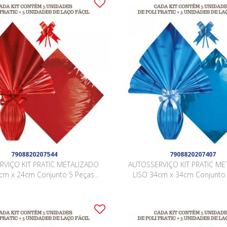
7908820207544
7908820207407
RVIÇO KIT PRATIC METALIZADO
AUTOSSERVIÇO KIT PRATIC ME
cm x 24cm Conjunto 5 Peças
LISO 34cm x 34cm Conjunto
VERMELHO
AZUL