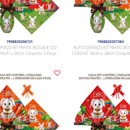
7908820206721
7908820207384
RVIÇO KIT PRATIC BOSQUE DO
AUTOSSERVIÇO KIT PRATIC B
4cm x 24cm Conjunto 5 Peças
COELHO 34cm x 34cm Conjunt
VERMELHO
LARANJA