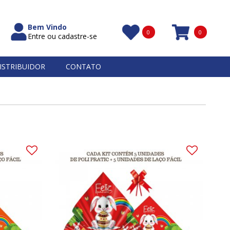
Bem Vindo
0
0
Entre ou cadastre-se
Itens
ISTRIBUIDOR
CONTATO