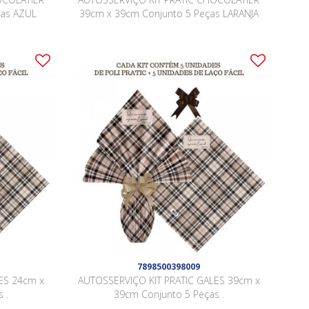
ças AZUL
39cm x 39cm Conjunto 5 Peças LARANJA
7898500398009
ES 24cm x
AUTOSSERVIÇO KIT PRATIC GALES 39cm x
 .
39cm Conjunto 5 Peças .