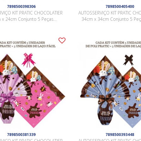
7898500398306
7898500405400
VIÇO KIT PRATIC CHOCOLATIER
AUTOSSERVIÇO KIT PRATIC CH
 x 24cm Conjunto 5 Peças
34cm x 34cm Conjunto 5 Pe
VERMELHO
7898500381339
7898500393448
VIÇO KIT PRATIC CHOCOLATIER
AUTOSSERVIÇO KIT PRATIC CH