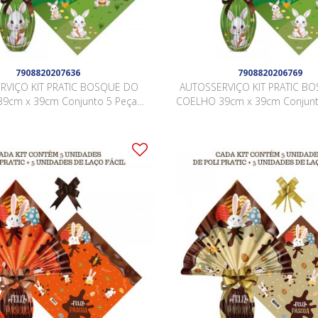
7908820207636
7908820206769
RVIÇO KIT PRATIC BOSQUE DO
AUTOSSERVIÇO KIT PRATIC B
9cm x 39cm Conjunto 5 Peças
COELHO 39cm x 39cm Conjunt
LARANJA
VERMELHO