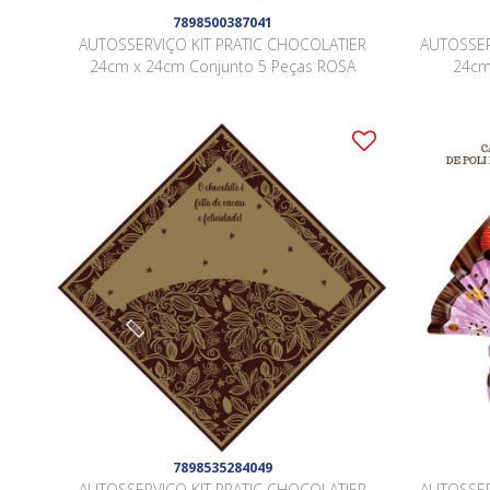
7898500387041
AUTOSSERVIÇO KIT PRATIC CHOCOLATIER
AUTOSSER
24cm x 24cm Conjunto 5 Peças ROSA
24cm
7898535284049
AUTOSSERVIÇO KIT PRATIC CHOCOLATIER
AUTOSSER