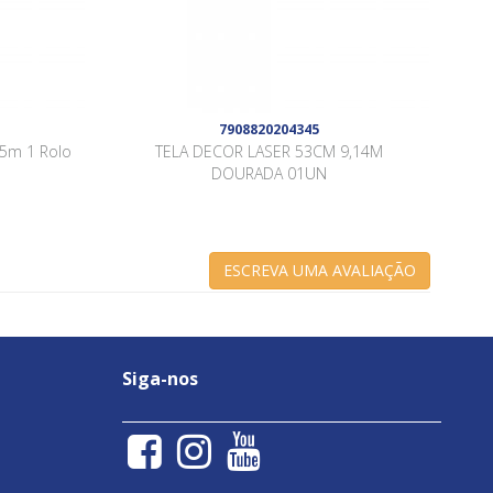
7908820204345
25m 1 Rolo
TELA DECOR LASER 53CM 9,14M
DOURADA 01UN
ESCREVA UMA AVALIAÇÃO
Siga-nos