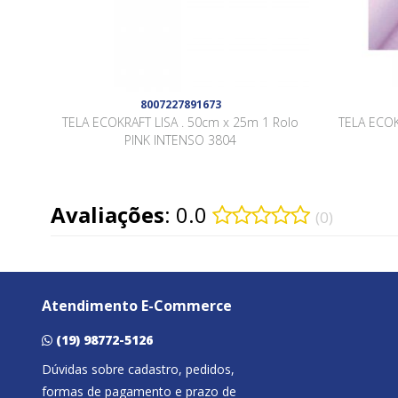
8007227891673
TELA ECOKRAFT LISA . 50cm x 25m 1 Rolo
TELA ECOK
PINK INTENSO 3804
Avaliações
: 0.0
(0)
Atendimento E-Commerce
(19) 98772-5126
Dúvidas sobre cadastro, pedidos,
formas de pagamento e prazo de