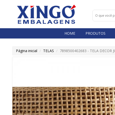
HOME
PRODUTOS
Página inicial
TELAS
7898500402683 - TELA DECOR