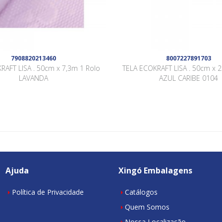
7908820213460
8007227891703
RAFT LISA . 50cm x 7,3m 1 Rolo
TELA ECOKRAFT LISA . 50cm x 
LAVANDA
AZUL CARIBE 0104
Ajuda
Xingó Embalagens
Política de Privacidade
Catálogos
Quem Somos
Nossa Localização