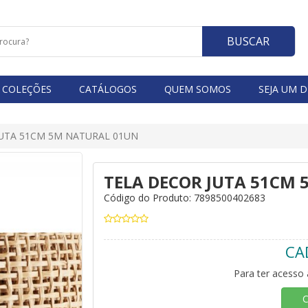
BUSCAR
COLEÇÕES
CATÁLOGOS
QUEM SOMOS
SEJA UM D
 JUTA 51CM 5M NATURAL 01UN
TELA DECOR JUTA 51CM
Código do Produto: 7898500402683
CA
Para ter acesso 