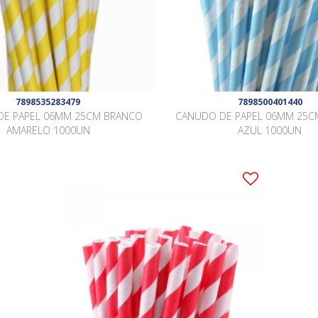
7898535283479
7898500401440
DE PAPEL 06MM 25CM BRANCO
CANUDO DE PAPEL 06MM 25C
AMARELO 1000UN
AZUL 1000UN