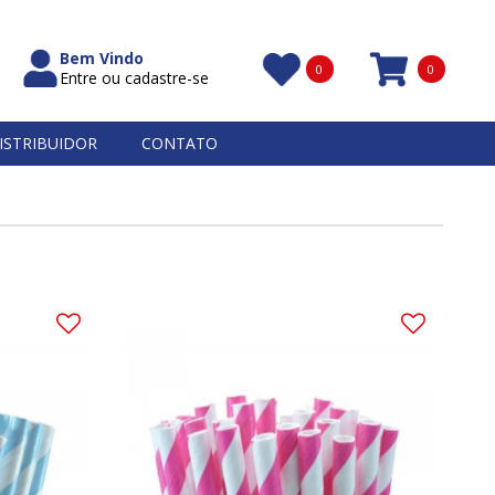
Bem Vindo
0
0
Entre ou cadastre-se
Itens
ISTRIBUIDOR
CONTATO