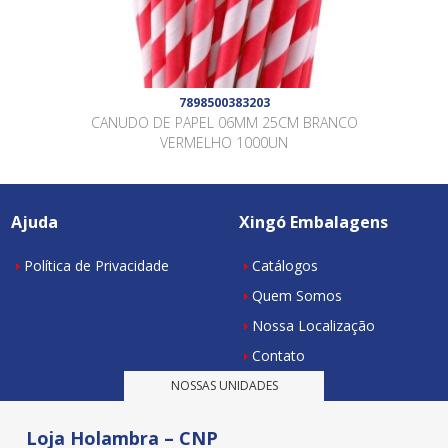
7898500383203
CANUDO DE PAPEL 06MM 25CM BRANCO
VERMELHO 1000UN
Ajuda
Xingó Embalagens
Política de Privacidade
Catálogos
Quem Somos
Nossa Localização
Contato
NOSSAS UNIDADES
Loja Holambra – CNP