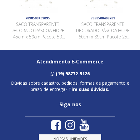
7898500409095
7898500409781
SACO TRANSPARENTE
SACO TRANSPARENTE
DECORADO PÁSCOA HOPE
DECORADO PÁSCOA HOPE
45cm x 59cm Pacote 50
60cm x 89cm Pacote 25
Peças .
Peças .
Atendimento E-Commerce
(19) 98772-5126
Dúvidas sobre cadastro, pedidos, formas de pagamento e
prazo de entrega?
Tire suas dúvidas.
Siga-nos
NOSSAS UNIDADES