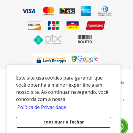
Preços e condições exclusivos para o
Este site usa cookies para garantir que
www.xingoembalagens.com.br e para o televendas, podendo
você obtenha a melhor experiência em
sofrer alterações sem prévia notiﬁcação.
nosso site. Ao continuar navegando, você
Xingó Embalagens
|
62.438.429/0001-12
|
concorda com a nossa
www.xingoembalagens.com.br
| Rodovia Prefeito Aziz Lian, Km 28,5 -
Política de Privacidade
s/n - Borda da Mata - Jaguariúna/SP - 13916-875 - E-mail:
vendas@xingoembalagens.com.br
continuar e fechar
Desenvolvido por