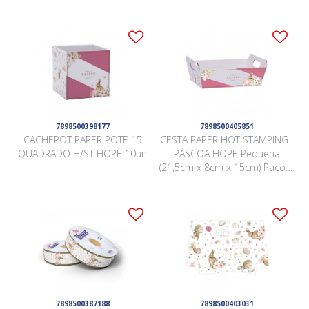
x 11cm x 11cm) Pacote 10
15cm x 10cm Pacote 5 Peças .
Peças .
7898500398177
7898500405851
CACHEPOT PAPER POTE 15
CESTA PAPER HOT STAMPING .
QUADRADO H/ST HOPE 10un
PÁSCOA HOPE Pequena
(21,5cm x 8cm x 15cm) Pacote
4 Peças .
7898500387188
7898500403031