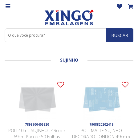
BUSCAR
SUJINHO
7898500405820
7908820202419
POLI 40mc SUJINHO . 49cm x
POLI MATTE SUJINHO
69cm Pacote 50 Folhas
DECORADO LONDON 49cm x