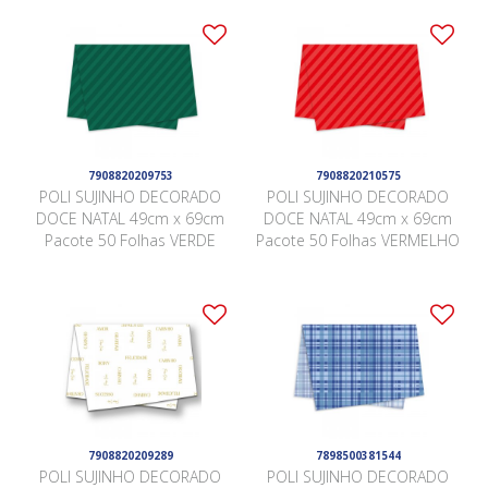
7908820209753
7908820210575
POLI SUJINHO DECORADO
POLI SUJINHO DECORADO
DOCE NATAL 49cm x 69cm
DOCE NATAL 49cm x 69cm
Pacote 50 Folhas VERDE
Pacote 50 Folhas VERMELHO
7908820209289
7898500381544
POLI SUJINHO DECORADO
POLI SUJINHO DECORADO