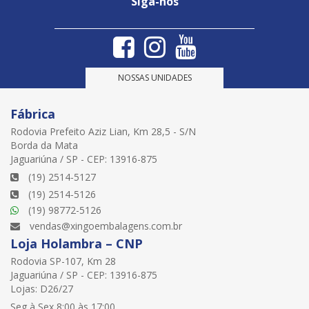
Siga-nos
NOSSAS UNIDADES
Fábrica
Rodovia Prefeito Aziz Lian, Km 28,5 - S/N
Borda da Mata
Jaguariúna / SP - CEP: 13916-875
(19) 2514-5127
(19) 2514-5126
(19) 98772-5126
vendas@xingoembalagens.com.br
Loja Holambra – CNP
Rodovia SP-107, Km 28
Jaguariúna / SP - CEP: 13916-875
Lojas: D26/27
Seg à Sex 8:00 às 17:00