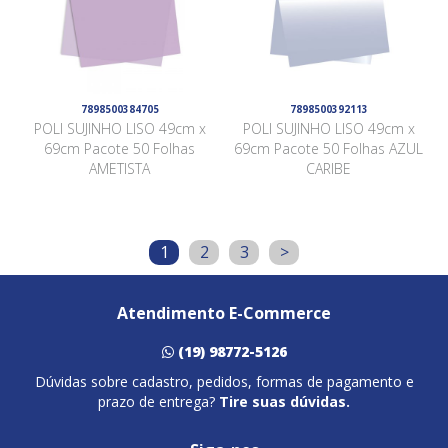
7898500384705
7898500392113
POLI SUJINHO LISO 49cm x
POLI SUJINHO LISO 49cm x
69cm Pacote 50 Folhas
69cm Pacote 50 Folhas AZUL
AMETISTA
CARIBE
1
2
3
>
Atendimento E-Commerce
(19) 98772-5126
Dúvidas sobre cadastro, pedidos, formas de pagamento e
prazo de entrega?
Tire suas dúvidas.