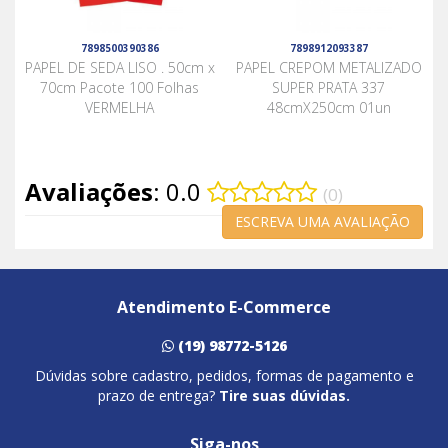
7898500390386
7898912093387
PAPEL DE SEDA LISO . 50cm x
PAPEL CREPOM METALIZADO
70cm Pacote 100 Folhas
SUPER PRATA 337
VERMELHA
48cmX250cm 01un
Avaliações
: 0.0
(0)
ESCREVA UMA AVALIAÇÃO
Atendimento E-Commerce
(19) 98772-5126
Dúvidas sobre cadastro, pedidos, formas de pagamento e
prazo de entrega?
Tire suas dúvidas.
Siga-nos