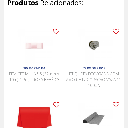
Produtos
Relacionados:
7897522744450
7898500389915
FITA CETIM . . N° 5 (22mm x
ETIQUETA DECORADA COM
10m) 1 Peça ROSA BEBÊ 03
AMOR H17 CORACAO VAZADO
100UN