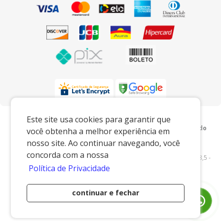
Preços e condições exclusivos para o
Este site usa cookies para garantir que
www.xingoembalagens.com.br e para o televendas, podendo
você obtenha a melhor experiência em
sofrer alterações sem prévia notiﬁcação.
nosso site. Ao continuar navegando, você
Xingó Embalagens
|
62.438.429/0001-12
|
concorda com a nossa
www.xingoembalagens.com.br
| Rodovia Prefeito Aziz Lian, Km 28,5 -
Política de Privacidade
s/n - Borda da Mata - Jaguariúna/SP - 13916-875 - E-mail:
vendas@xingoembalagens.com.br
continuar e fechar
Desenvolvido por