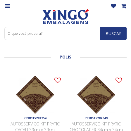
BUSCAR
POLIS
7898535284254
7898535284049
AUTOSSERVIÇO KIT PRATIC
AUTOSSERVIÇO KIT PRATIC
CACAU 39cm x 39cm
CHOCOLATIER 34cm x 34cm