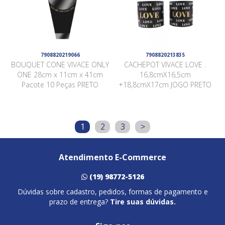
7908820219066
7908820213835
BOUQUET CONE VIVACE ONLY
CACHEPOT VIVACE LOVE .
ONE 28cm x 11cm x 41cm
16,8cmX16,5cm
Pacote 10 Peças PRETO
+18,8cmX17cm JOGO PRETO
1
2
3
>
Atendimento E-Commerce
(19) 98772-5126
Dúvidas sobre cadastro, pedidos, formas de pagamento e
prazo de entrega?
Tire suas dúvidas.