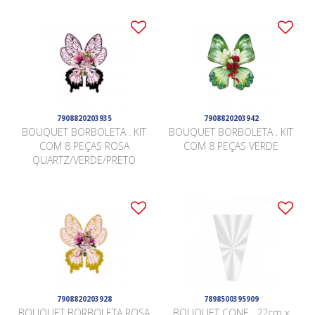
7908820203935
7908820203942
BOUQUET BORBOLETA . KIT
BOUQUET BORBOLETA . KIT
COM 8 PEÇAS ROSA
COM 8 PEÇAS VERDE
QUARTZ/VERDE/PRETO
7908820203928
7898500395909
BOUQUET BORBOLETA ROSA
BOUQUET CONE . 22cm x