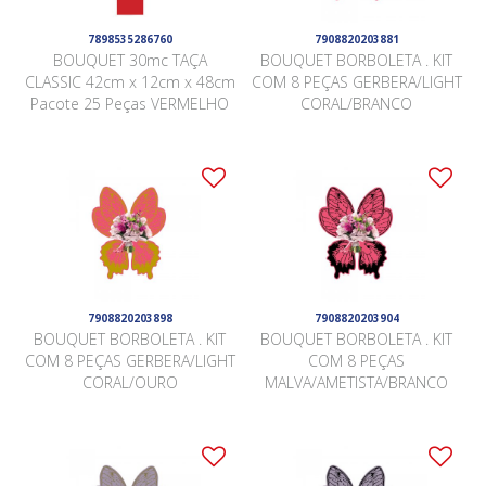
7898535286760
7908820203881
BOUQUET 30mc TAÇA
BOUQUET BORBOLETA . KIT
CLASSIC 42cm x 12cm x 48cm
COM 8 PEÇAS GERBERA/LIGHT
Pacote 25 Peças VERMELHO
CORAL/BRANCO
7908820203898
7908820203904
BOUQUET BORBOLETA . KIT
BOUQUET BORBOLETA . KIT
COM 8 PEÇAS GERBERA/LIGHT
COM 8 PEÇAS
CORAL/OURO
MALVA/AMETISTA/BRANCO