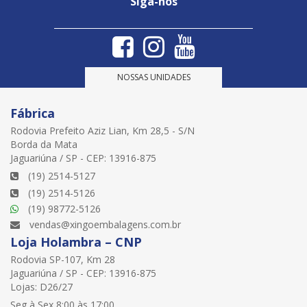
Siga-nos
NOSSAS UNIDADES
Fábrica
Rodovia Prefeito Aziz Lian, Km 28,5 - S/N
Borda da Mata
Jaguariúna / SP - CEP: 13916-875
(19) 2514-5127
(19) 2514-5126
(19) 98772-5126
vendas@xingoembalagens.com.br
Loja Holambra – CNP
Rodovia SP-107, Km 28
Jaguariúna / SP - CEP: 13916-875
Lojas: D26/27
Seg à Sex 8:00 às 17:00