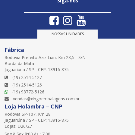
Siga-nos
NOSSAS UNIDADES
Fábrica
Rodovia Prefeito Aziz Lian, Km 28,5 - S/N
Borda da Mata
Jaguariúna / SP - CEP: 13916-875
(19) 2514-5127
(19) 2514-5126
(19) 98772-5126
vendas@xingoembalagens.com.br
Loja Holambra – CNP
Rodovia SP-107, Km 28
Jaguariúna / SP - CEP: 13916-875
Lojas: D26/27
Seg à Sex 8:00 às 17:00