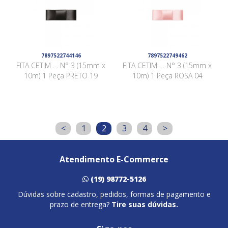
7897522744146
7897522749462
FITA CETIM . . N° 3 (15mm x
FITA CETIM . . N° 3 (15mm x
10m) 1 Peça PRETO 19
10m) 1 Peça ROSA 04
<
1
2
3
4
>
Atendimento E-Commerce
(19) 98772-5126
Dúvidas sobre cadastro, pedidos, formas de pagamento e
prazo de entrega?
Tire suas dúvidas.