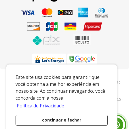
Preços e condições exclusivos para o
Este site usa cookies para garantir que
www.xingoembalagens.com.br e para o televendas, podendo
você obtenha a melhor experiência em
sofrer alterações sem prévia notiﬁcação.
nosso site. Ao continuar navegando, você
Xingó Embalagens
|
62.438.429/0001-12
|
concorda com a nossa
www.xingoembalagens.com.br
| Rodovia Prefeito Aziz Lian, Km 28,5 -
Política de Privacidade
s/n - Borda da Mata - Jaguariúna/SP - 13916-875 - E-mail:
vendas@xingoembalagens.com.br
continuar e fechar
Desenvolvido por