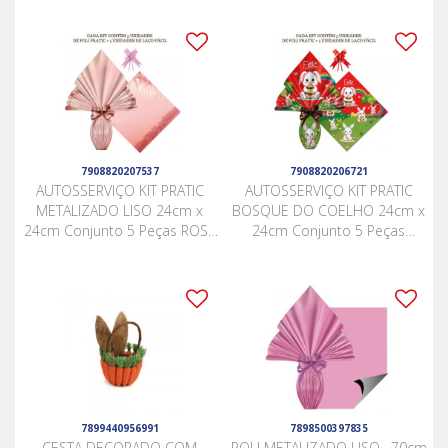
7908820207537
7908820206721
AUTOSSERVIÇO KIT PRATIC
AUTOSSERVIÇO KIT PRATIC
METALIZADO LISO 24cm x
BOSQUE DO COELHO 24cm x
24cm Conjunto 5 Peças ROSE
24cm Conjunto 5 Peças
GOLD
VERMELHO
7899440956991
7898500397835
CESTA DECORADO COM
POLI METALIZADO LISO . 70cm