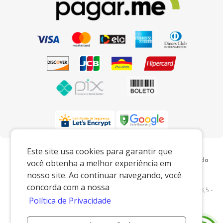
Preços e condições exclusivos para o
Este site usa cookies para garantir que
www.xingoembalagens.com.br e para o televendas, podendo
você obtenha a melhor experiência em
sofrer alterações sem prévia notiﬁcação.
nosso site. Ao continuar navegando, você
Xingó Embalagens
|
62.438.429/0001-12
|
concorda com a nossa
www.xingoembalagens.com.br
| Rodovia Prefeito Aziz Lian, Km 28,5 -
Política de Privacidade
s/n - Borda da Mata - Jaguariúna/SP - 13916-875 - E-mail:
vendas@xingoembalagens.com.br