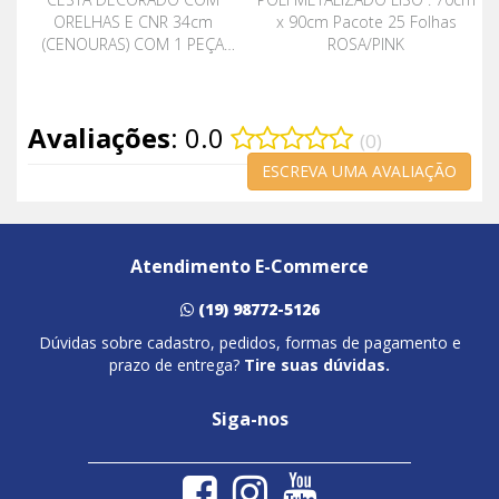
ORELHAS E CNR 34cm
x 90cm Pacote 25 Folhas
(CENOURAS) COM 1 PEÇA
ROSA/PINK
1036645 VERDE / LARANJA
Avaliações
: 0.0
(0)
ESCREVA UMA AVALIAÇÃO
Atendimento E-Commerce
(19) 98772-5126
Dúvidas sobre cadastro, pedidos, formas de pagamento e
prazo de entrega?
Tire suas dúvidas.
Siga-nos