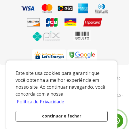
Preços e condições exclusivos para o
Este site usa cookies para garantir que
www.xingoembalagens.com.br e para o televendas, podendo
você obtenha a melhor experiência em
sofrer alterações sem prévia notiﬁcação.
nosso site. Ao continuar navegando, você
Xingó Embalagens
|
62.438.429/0001-12
|
concorda com a nossa
www.xingoembalagens.com.br
| Rodovia Prefeito Aziz Lian, Km 28,5 -
Política de Privacidade
s/n - Borda da Mata - Jaguariúna/SP - 13916-875 - E-mail:
vendas@xingoembalagens.com.br
continuar e fechar
Desenvolvido por