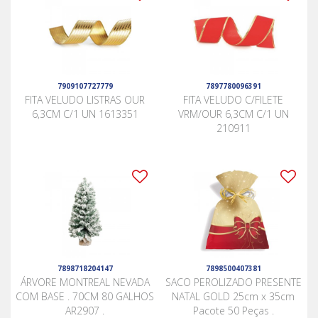
7909107727779
7897780096391
FITA VELUDO LISTRAS OUR
FITA VELUDO C/FILETE
6,3CM C/1 UN 1613351
VRM/OUR 6,3CM C/1 UN
210911
7898718204147
7898500407381
ÁRVORE MONTREAL NEVADA
SACO PEROLIZADO PRESENTE
COM BASE . 70CM 80 GALHOS
NATAL GOLD 25cm x 35cm
AR2907 .
Pacote 50 Peças .