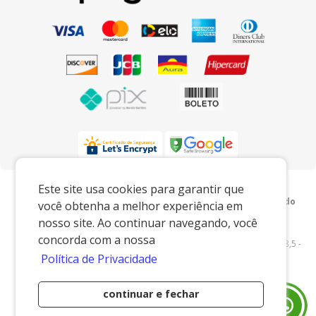
Preços e condições exclusivos para o
Este site usa cookies para garantir que
www.xingoembalagens.com.br e para o televendas, podendo
você obtenha a melhor experiência em
sofrer alterações sem prévia notiﬁcação.
nosso site. Ao continuar navegando, você
Xingó Embalagens
|
62.438.429/0001-12
|
concorda com a nossa
www.xingoembalagens.com.br
| Rodovia Prefeito Aziz Lian, Km 28,5 -
Política de Privacidade
s/n - Borda da Mata - Jaguariúna/SP - 13916-875 - E-mail:
vendas@xingoembalagens.com.br
continuar e fechar
Desenvolvido por