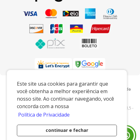
Preços e condições exclusivos para o
Este site usa cookies para garantir que
www.xingoembalagens.com.br e para o televendas, podendo
você obtenha a melhor experiência em
sofrer alterações sem prévia notiﬁcação.
nosso site. Ao continuar navegando, você
Xingó Embalagens
|
62.438.429/0001-12
|
concorda com a nossa
www.xingoembalagens.com.br
| Rodovia Prefeito Aziz Lian, Km 28,5 -
Política de Privacidade
s/n - Borda da Mata - Jaguariúna/SP - 13916-875 - E-mail:
vendas@xingoembalagens.com.br
continuar e fechar
Desenvolvido por