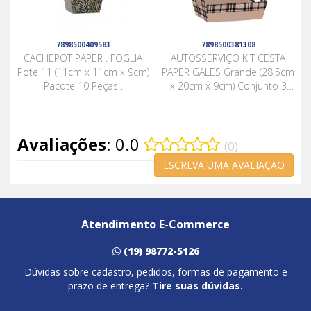
7898500409583
7898500381308
CACHEPOT PAPER . FOGLIA
AUTOSSERVIÇO KIT CESTA
Pote 11 (11cm x 11cm x 9cm)
PAPER GALES Grande (28,5cm
Pacote 10 Peças .
x 20cm x 9cm) Conjunto 3
Peças NUDE
Avaliações
: 0.0
(0)
ESCREVA UMA AVALIAÇÃO
Atendimento E-Commerce
(19) 98772-5126
Dúvidas sobre cadastro, pedidos, formas de pagamento e
prazo de entrega?
Tire suas dúvidas.