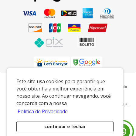
Preços e condições exclusivos para o
Este site usa cookies para garantir que
www.xingoembalagens.com.br e para o televendas, podendo
você obtenha a melhor experiência em
sofrer alterações sem prévia notiﬁcação.
nosso site. Ao continuar navegando, você
Xingó Embalagens
|
62.438.429/0001-12
|
concorda com a nossa
www.xingoembalagens.com.br
| Rodovia Prefeito Aziz Lian, Km 28,5 -
Política de Privacidade
s/n - Borda da Mata - Jaguariúna/SP - 13916-875 - E-mail:
vendas@xingoembalagens.com.br
continuar e fechar
Desenvolvido por