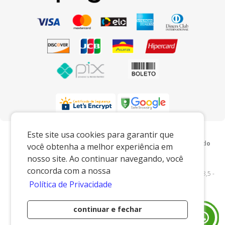
Preços e condições exclusivos para o
Este site usa cookies para garantir que
www.xingoembalagens.com.br e para o televendas, podendo
você obtenha a melhor experiência em
sofrer alterações sem prévia notiﬁcação.
nosso site. Ao continuar navegando, você
Xingó Embalagens
|
62.438.429/0001-12
|
concorda com a nossa
www.xingoembalagens.com.br
| Rodovia Prefeito Aziz Lian, Km 28,5 -
Política de Privacidade
s/n - Borda da Mata - Jaguariúna/SP - 13916-875 - E-mail:
vendas@xingoembalagens.com.br
continuar e fechar
Desenvolvido por