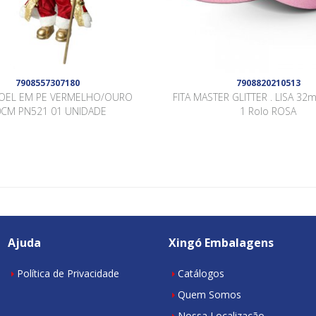
7908557307180
7908820210513
NOEL EM PE VERMELHO/OURO
FITA MASTER GLITTER . LISA 3
0CM PN521 01 UNIDADE
1 Rolo ROSA
Ajuda
Xingó Embalagens
Política de Privacidade
Catálogos
Quem Somos
Nossa Localização