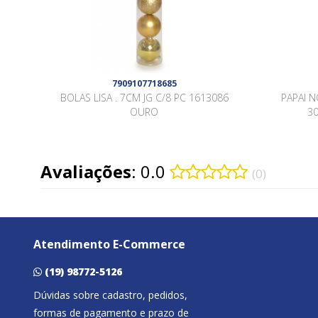
7909107718685
BOLAS LISA . 7CM JG C/8 PC 1613086
PAPAI 
OURO
3
Avaliações
: 0.0
(0)
Atendimento E-Commerce
(19) 98772-5126
Dúvidas sobre cadastro, pedidos,
formas de pagamento e prazo de