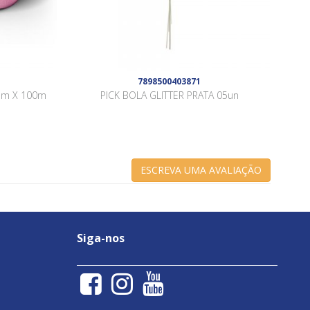
7898500403871
2mm X 100m
PICK BOLA GLITTER PRATA 05un
ESCREVA UMA AVALIAÇÃO
Siga-nos