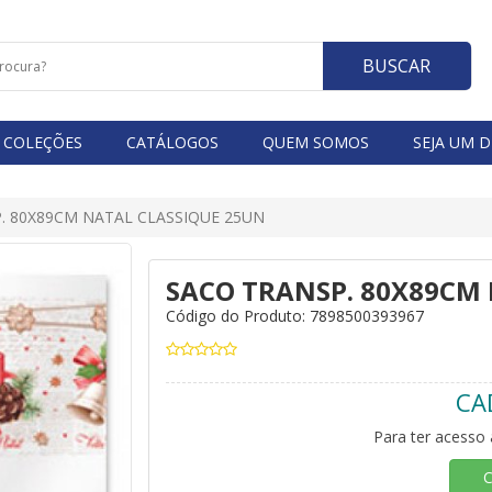
BUSCAR
COLEÇÕES
CATÁLOGOS
QUEM SOMOS
SEJA UM D
P. 80X89CM NATAL CLASSIQUE 25UN
SACO TRANSP. 80X89CM
Código do Produto: 7898500393967
CA
Para ter acesso 