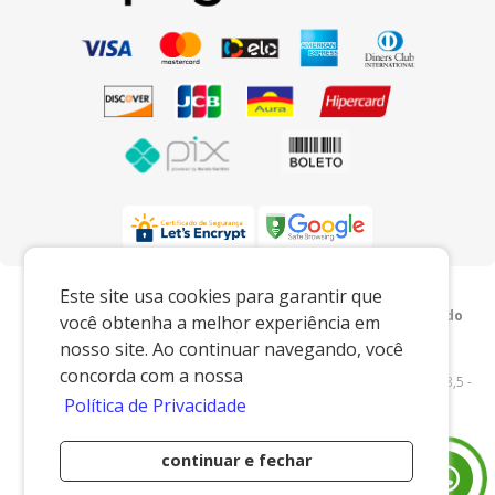
Preços e condições exclusivos para o
Este site usa cookies para garantir que
www.xingoembalagens.com.br e para o televendas, podendo
você obtenha a melhor experiência em
sofrer alterações sem prévia notiﬁcação.
nosso site. Ao continuar navegando, você
Xingó Embalagens
|
62.438.429/0001-12
|
concorda com a nossa
www.xingoembalagens.com.br
| Rodovia Prefeito Aziz Lian, Km 28,5 -
Política de Privacidade
s/n - Borda da Mata - Jaguariúna/SP - 13916-875 - E-mail:
vendas@xingoembalagens.com.br
continuar e fechar
Desenvolvido por