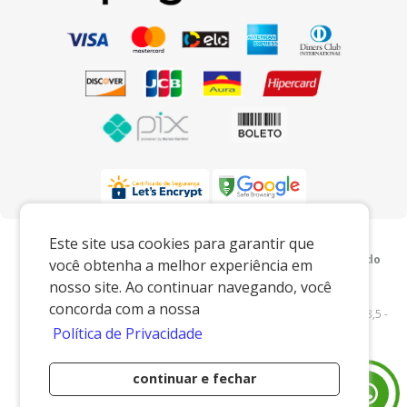
Preços e condições exclusivos para o
Este site usa cookies para garantir que
www.xingoembalagens.com.br e para o televendas, podendo
você obtenha a melhor experiência em
sofrer alterações sem prévia notiﬁcação.
nosso site. Ao continuar navegando, você
Xingó Embalagens
|
62.438.429/0001-12
|
concorda com a nossa
www.xingoembalagens.com.br
| Rodovia Prefeito Aziz Lian, Km 28,5 -
Política de Privacidade
s/n - Borda da Mata - Jaguariúna/SP - 13916-875 - E-mail:
vendas@xingoembalagens.com.br
continuar e fechar
Desenvolvido por