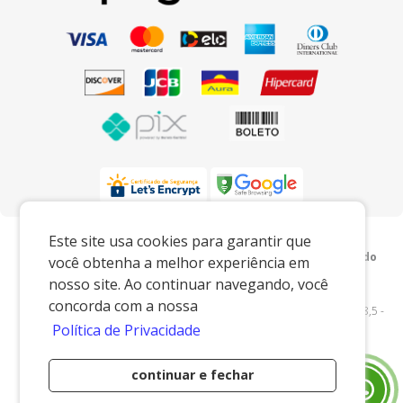
Preços e condições exclusivos para o
Este site usa cookies para garantir que
www.xingoembalagens.com.br e para o televendas, podendo
você obtenha a melhor experiência em
sofrer alterações sem prévia notiﬁcação.
nosso site. Ao continuar navegando, você
Xingó Embalagens
|
62.438.429/0001-12
|
concorda com a nossa
www.xingoembalagens.com.br
| Rodovia Prefeito Aziz Lian, Km 28,5 -
Política de Privacidade
s/n - Borda da Mata - Jaguariúna/SP - 13916-875 - E-mail:
vendas@xingoembalagens.com.br
continuar e fechar
Desenvolvido por