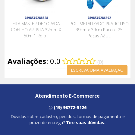
7898535288528
7898535286692
FITA MASTER DECORADA
POLI METALIZADO PRATIC LISO
COELHO ARTISTA 32mm X
39cm x 39cm Pacote 25
50m 1 Rolo .
Peças AZUL
Avaliações
: 0.0
(0)
ESCREVA UMA AVALIAÇÃO
Atendimento E-Commerce
(19) 98772-5126
Dúvidas sobre cadastro, pedidos, formas de pagamento e
prazo de entrega?
Tire suas dúvidas.