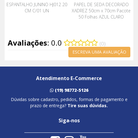
ESPANTALHO JUNINO HJ012 20
PAPEL DE SEDA DECORADO
CM C/01 UN
XADREZ 50cm x 70cm Pacote
50 Folhas AZUL CLARO
Avaliações
: 0.0
(0)
ESCREVA UMA AVALIAÇÃO
Atendimento E-Commerce
(19) 98772-5126
Dúvidas sobre cadastro, pedidos, formas de pagamento e
prazo de entrega?
Tire suas dúvidas.
Siga-nos