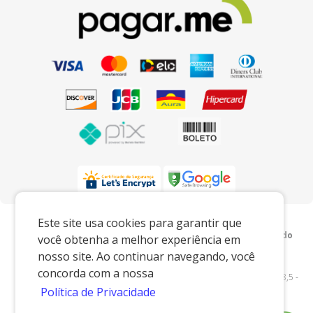
Preços e condições exclusivos para o
Este site usa cookies para garantir que
www.xingoembalagens.com.br e para o televendas, podendo
você obtenha a melhor experiência em
sofrer alterações sem prévia notiﬁcação.
nosso site. Ao continuar navegando, você
Xingó Embalagens
|
62.438.429/0001-12
|
concorda com a nossa
www.xingoembalagens.com.br
| Rodovia Prefeito Aziz Lian, Km 28,5 -
Política de Privacidade
s/n - Borda da Mata - Jaguariúna/SP - 13916-875 - E-mail:
vendas@xingoembalagens.com.br