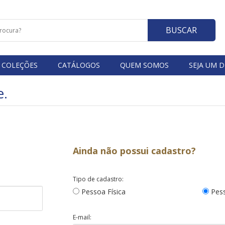
BUSCAR
COLEÇÕES
CATÁLOGOS
QUEM SOMOS
SEJA UM D
e.
Ainda não possui cadastro?
Tipo de cadastro:
Pessoa Física
Pess
E-mail: