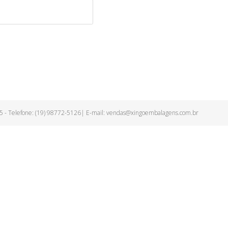
75 - Telefone: (19) 98772-5126| E-mail:
vendas@xingoembalagens.com.br